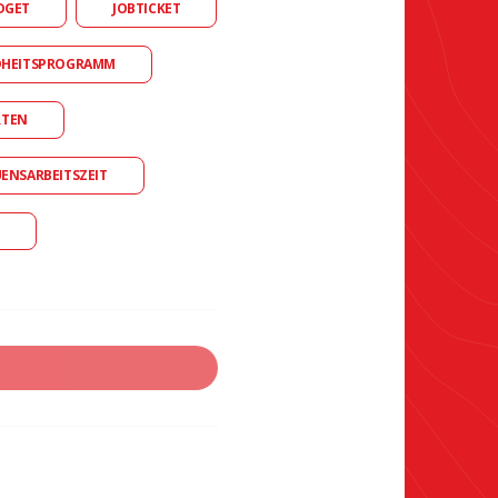
DGET
JOBTICKET
DHEITSPROGRAMM
RTEN
UENSARBEITSZEIT