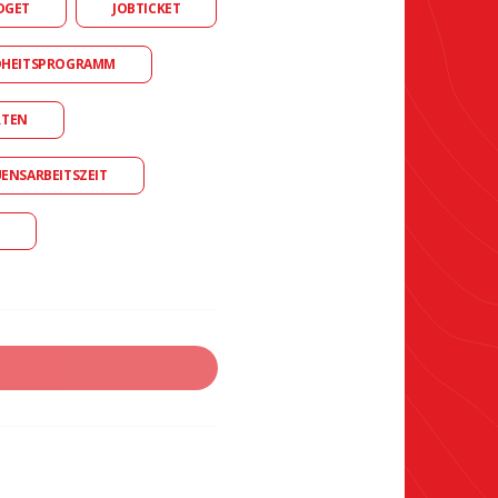
DGET
JOBTICKET
DHEITSPROGRAMM
RTEN
UENSARBEITSZEIT