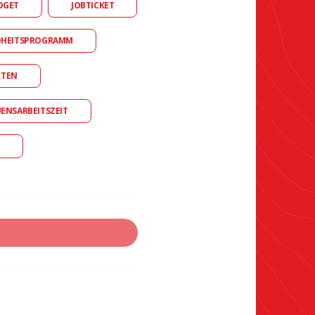
DGET
JOBTICKET
DHEITSPROGRAMM
RTEN
UENSARBEITSZEIT