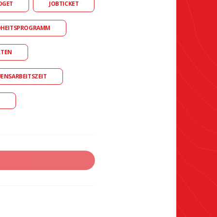
DGET
JOBTICKET
DHEITSPROGRAMM
RTEN
UENSARBEITSZEIT