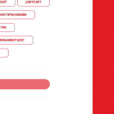
DGET
JOBTICKET
DHEITSPROGRAMM
RTEN
UENSARBEITSZEIT