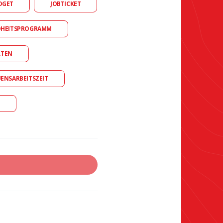
DGET
JOBTICKET
DHEITSPROGRAMM
RTEN
UENSARBEITSZEIT