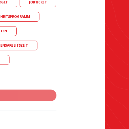
DGET
JOBTICKET
DHEITSPROGRAMM
RTEN
UENSARBEITSZEIT