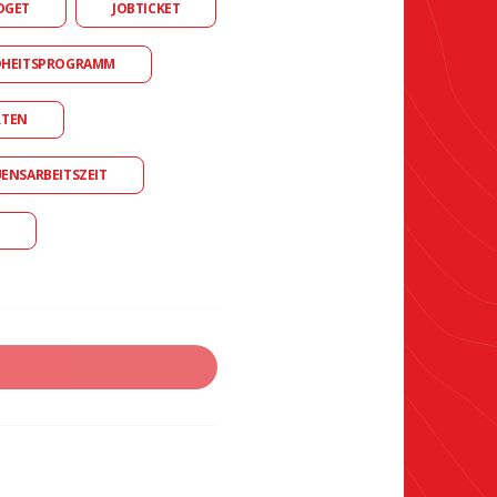
DGET
JOBTICKET
DHEITSPROGRAMM
RTEN
UENSARBEITSZEIT