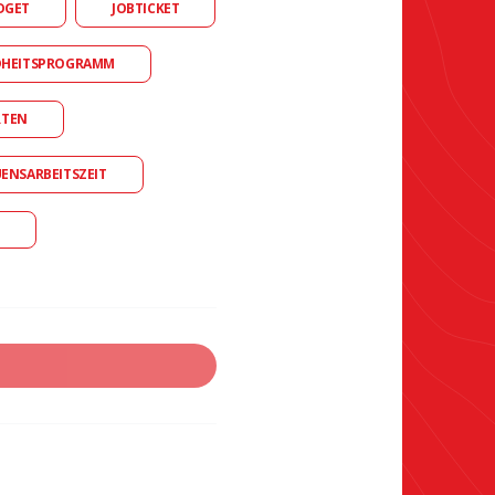
DGET
JOBTICKET
DHEITSPROGRAMM
RTEN
UENSARBEITSZEIT