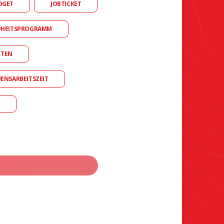
DGET
JOBTICKET
DHEITSPROGRAMM
RTEN
UENSARBEITSZEIT