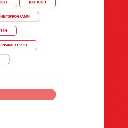
DGET
JOBTICKET
DHEITSPROGRAMM
RTEN
UENSARBEITSZEIT