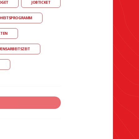
DGET
JOBTICKET
DHEITSPROGRAMM
RTEN
UENSARBEITSZEIT