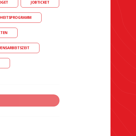
DGET
JOBTICKET
DHEITSPROGRAMM
RTEN
UENSARBEITSZEIT