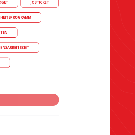
DGET
JOBTICKET
DHEITSPROGRAMM
RTEN
UENSARBEITSZEIT