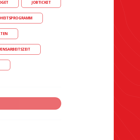
DGET
JOBTICKET
DHEITSPROGRAMM
RTEN
UENSARBEITSZEIT