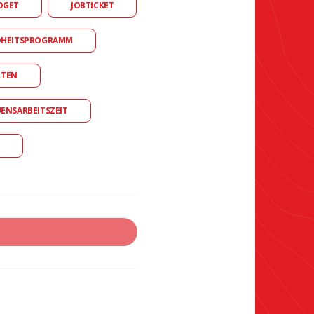
DGET
JOBTICKET
DHEITSPROGRAMM
RTEN
UENSARBEITSZEIT