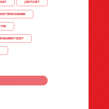
DGET
JOBTICKET
DHEITSPROGRAMM
RTEN
UENSARBEITSZEIT