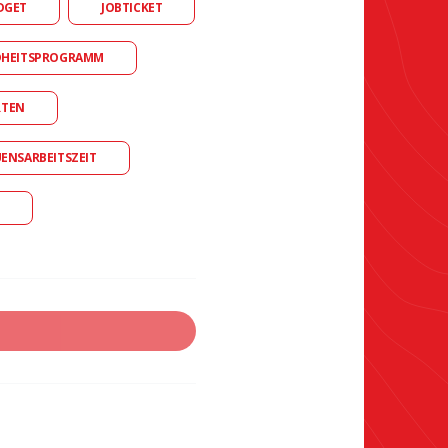
DGET
JOBTICKET
DHEITSPROGRAMM
RTEN
UENSARBEITSZEIT