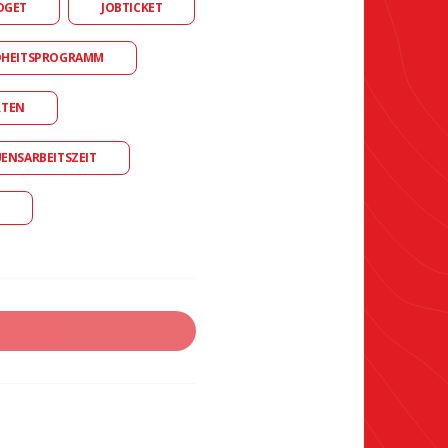
DGET
JOBTICKET
DHEITSPROGRAMM
RTEN
UENSARBEITSZEIT