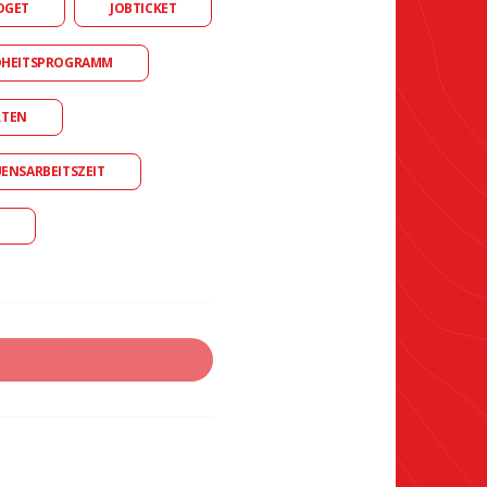
DGET
JOBTICKET
DHEITSPROGRAMM
RTEN
UENSARBEITSZEIT