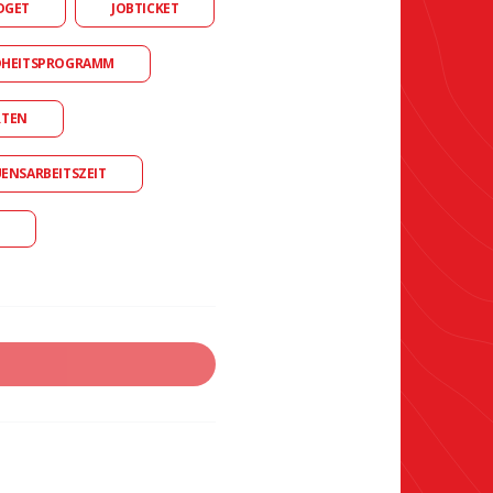
DGET
JOBTICKET
DHEITSPROGRAMM
RTEN
UENSARBEITSZEIT