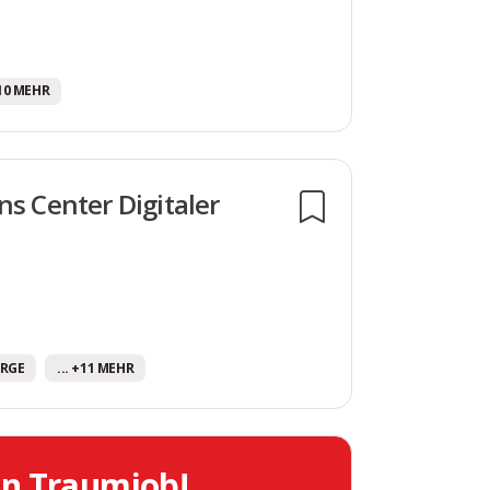
+10 MEHR
ns Center Digitaler
ORGE
... +11 MEHR
in Traumjob!