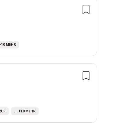
 +10 MEHR
RUF
... +10 MEHR