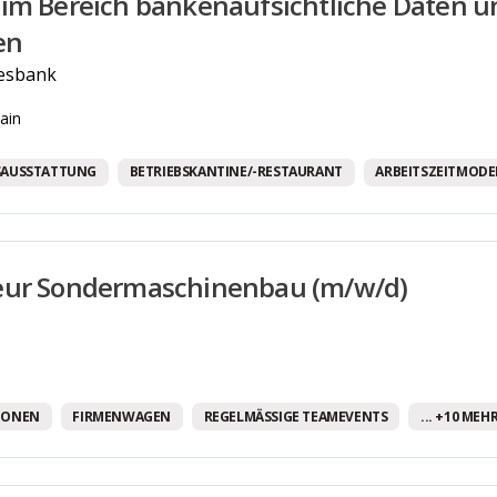
im Bereich bankenaufsichtliche Daten 
en
esbank
ain
SAUSSTATTUNG
BETRIEBSKANTINE/-RESTAURANT
ARBEITSZEITMODE
eur Sondermaschinenbau (m/w/d)
IONEN
FIRMENWAGEN
REGELMÄSSIGE TEAMEVENTS
... +10 MEH