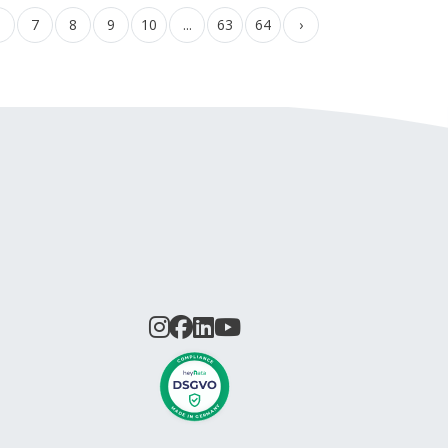
6
7
8
9
10
...
63
64
›