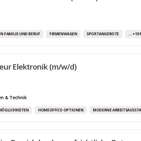
Weiterbildungsmöglichkeiten
Бесплатные напитки!
Программа здравоохранения.
N FAMILIE UND BERUF
FIRMENWAGEN
SPORTANGEBOTE
... +1
eur Elektronik (m/w/d)
en & Technik
MÖGLICHKEITEN
HOMEOFFICE-OPTIONEN
MODERNE ARBEITSAUSST