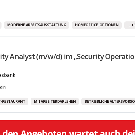
Fully Remote Jobs
Gesundheitsprogramm
MODERNE ARBEITSAUSSTATTUNG
HOMEOFFICE-OPTIONEN
... 
Gratis Getränke
Gute Verkehrsanbindung
Homeoffice-Optionen
ity Analyst (m/w/d) im „Security Operatio
Job-Rad
JobTicket
esbank
Mentoring-Programm
ain
Mitarbeiter:innen Parkplätze
/-RESTAURANT
MITARBEITERDARLEHEN
BETRIEBLICHE ALTERSVORS
Mitarbeiterdarlehen
Mitarbeiterrabatte/-zuschüsse
Mobiles Arbeiten
l den Angeboten wartet auch de