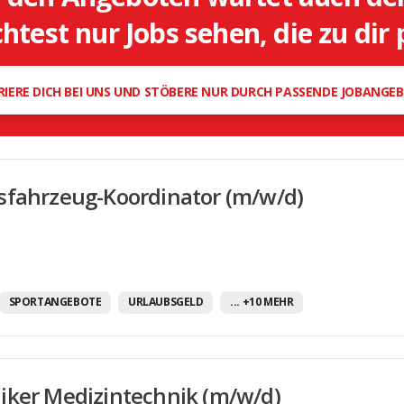
Mobilitätsbudget
test nur Jobs sehen, die zu dir
Moderne Arbeitsausstattung
Offene Feedbackkultur
RIERE DICH BEI UNS UND STÖBERE NUR DURCH PASSENDE JOBANGE
Office Dogs erlaubt
Provision
Regelmäßige Teamevents
sfahrzeug-Koordinator (m/w/d)
Sehr gute Fort- und Weiterbildungsmöglichkeit
Sportangebote
Tank-/Gutscheinkarten
Unbefristete Arbeitsverträge
SPORTANGEBOTE
URLAUBSGELD
... +10 MEHR
Urlaubsgeld
Vereinbarkeit von Familie und Beruf
Weihnachtsgeld
iker Medizintechnik (m/w/d)