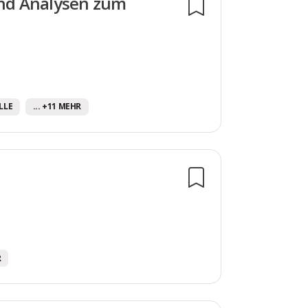
und Analysen zum
LLE
... +11 MEHR
R