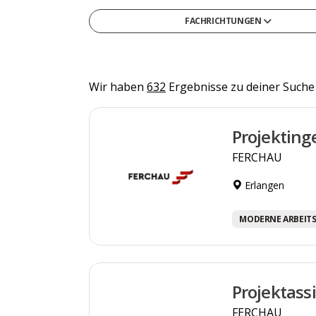
FACHRICHTUNGEN
Gesellschafts- & Sozialwissenschaften
Gesundheit & Medizin
Informatik
Wir haben
632
Ergebnisse zu deiner Suche
Ingenieurwesen & Technik
Projekting
Medien, Kommunikation & Marketing
FERCHAU
Naturwissenschaften & Mathematik
Recht, Steuern & Verwaltung
Erlangen
Sonstige
MODERNE ARBEIT
Wirtschaft & Management
Projektas
FERCHAU