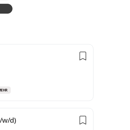
 MEHR
/w/d)