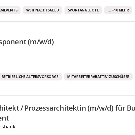
Weiterbildungsmöglichkeiten
AMEVENTS
WEIHNACHTSGELD
SPORTANGEBOTE
... +10 MEHR
Бесплатные напитки!
Программа здравоохранения.
sponent (m/w/d)
BETRIEBLICHE ALTERSVORSORGE
MITARBEITERRABATTE/-ZUSCHÜSSE
hitekt / Prozessarchitektin (m/w/d) für B
nt
esbank