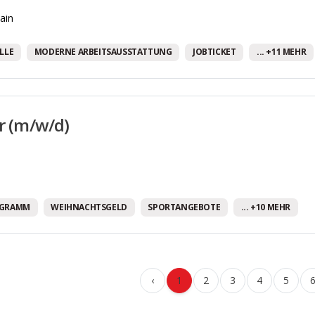
ain
LLE
MODERNE ARBEITSAUSSTATTUNG
JOBTICKET
... +11 MEHR
er (m/w/d)
OGRAMM
WEIHNACHTSGELD
SPORTANGEBOTE
... +10 MEHR
‹
1
2
3
4
5