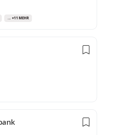
... +11 MEHR
sbank