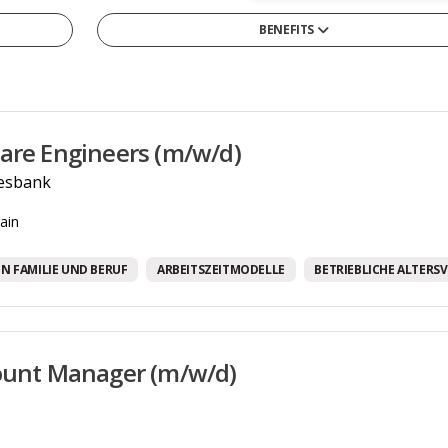
BENEFITS
13tes Monatsgehalt
4-Tage-Woche/ Verkürzte Arbeitswoche
Arbeitszeitmodelle
are Engineers (m/w/d)
Betriebliche Altersvorsorge
esbank
Betriebskantine/-restaurant
ain
Betriebskita
Bikesharing
N FAMILIE UND BERUF
ARBEITSZEITMODELLE
BETRIEBLICHE ALTERS
Corporate Social Responsibility Programme
Diensthandy
ount Manager (m/w/d)
Entwicklungsmöglichkeiten
Firmenwagen
Flexible Arbeitszeiten/ Vertrauensarbeitszeit