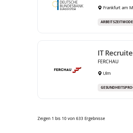
Frankfurt am M
ARBEITSZEITMODE
IT Recruit
FERCHAU
Ulm
GESUNDHEITSPR
Zeigen
1
bis
10
von
633
Ergebnisse