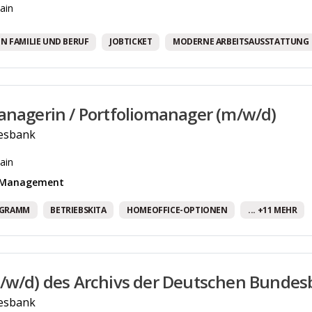
ain
N FAMILIE UND BERUF
JOBTICKET
MODERNE ARBEITSAUSSTATTUNG
anagerin / Portfoliomanager (m/w/d)
esbank
ain
& Management
OGRAMM
BETRIEBSKITA
HOMEOFFICE-OPTIONEN
... +11 MEHR
/w/d) des Archivs der Deutschen Bunde
esbank