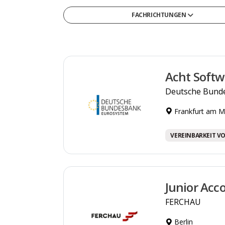
FACHRICHTUNGEN
Gesellschafts- & Sozialwissenschaften
Gesundheit & Medizin
Informatik
Acht Softw
Ingenieurwesen & Technik
Deutsche Bund
Medien, Kommunikation & Marketing
Frankfurt am M
Naturwissenschaften & Mathematik
Recht, Steuern & Verwaltung
VEREINBARKEIT VO
Sonstige
Wirtschaft & Management
Junior Acc
FERCHAU
Berlin