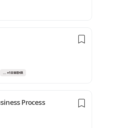
... +10 MEHR
usiness Process