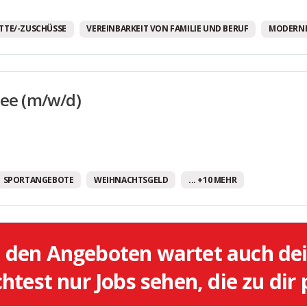
Fully Remote Jobs
TTE/-ZUSCHÜSSE
VEREINBARKEIT VON FAMILIE UND BERUF
MODERNE
Gesundheitsprogramm
Gratis Getränke
Gute Verkehrsanbindung
nee (m/w/d)
Homeoffice-Optionen
Job-Rad
JobTicket
SPORTANGEBOTE
WEIHNACHTSGELD
... +10 MEHR
Mentoring-Programm
Mitarbeiter:innen Parkplätze
Mitarbeiterdarlehen
l den Angeboten wartet auch de
Mitarbeiterrabatte/-zuschüsse
test nur Jobs sehen, die zu dir
Mobiles Arbeiten