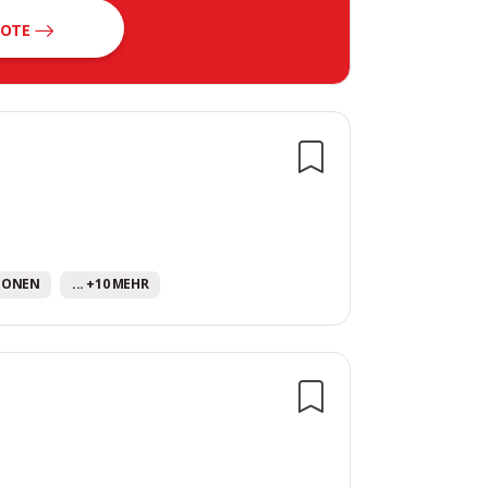
BOTE
en
IONEN
... +10 MEHR