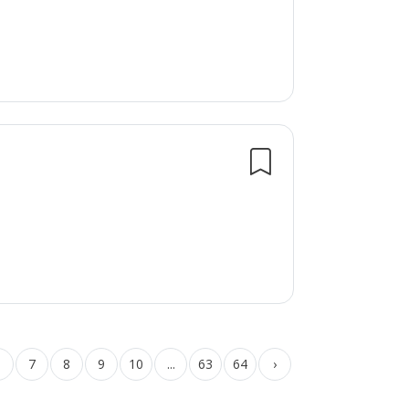
6
7
8
9
10
...
63
64
›