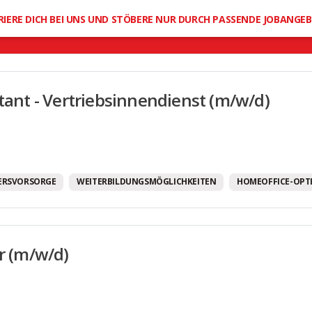
Mobilitätsbudget
RIERE DICH BEI UNS UND STÖBERE NUR DURCH PASSENDE JOBANGE
Moderne Arbeitsausstattung
Offene Feedbackkultur
Office Dogs erlaubt
stant - Vertriebsinnendienst (m/w/d)
Provision
Regelmäßige Teamevents
Sehr gute Fort- und Weiterbildungsmöglichkeit
Sportangebote
TERSVORSORGE
WEITERBILDUNGSMÖGLICHKEITEN
HOMEOFFICE-OPT
Tank-/Gutscheinkarten
Unbefristete Arbeitsverträge
er (m/w/d)
Urlaubsgeld
Vereinbarkeit von Familie und Beruf
Weihnachtsgeld