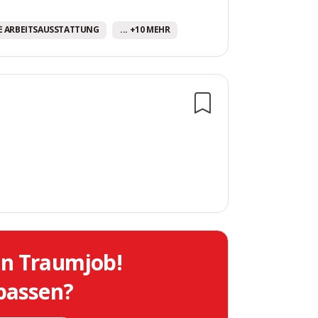
 ARBEITSAUSSTATTUNG
... +10 MEHR
in Traumjob!
 passen?