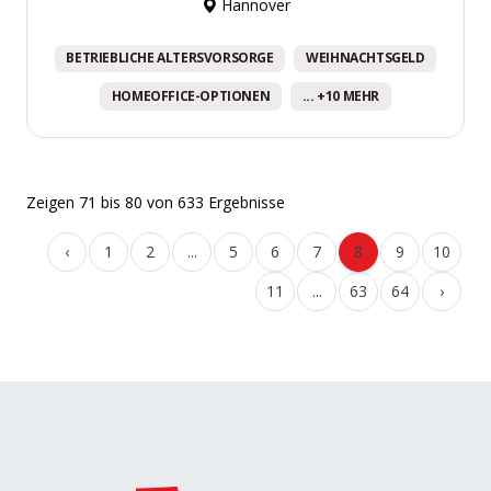
Hannover
BETRIEBLICHE ALTERSVORSORGE
WEIHNACHTSGELD
HOMEOFFICE-OPTIONEN
... +10 MEHR
Zeigen
71
bis
80
von
633
Ergebnisse
‹
1
2
...
5
6
7
8
9
10
11
...
63
64
›