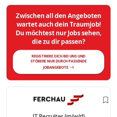
Zwischen all den Angeboten
wartet auch dein Traumjob!
Du möchtest nur Jobs sehen,
die zu dir passen?
REGISTRIERE DICH BEI UNS UND
STÖBERE NUR DURCH PASSENDE
JOBANGEBOTE
IT Recruiter (m/w/d)