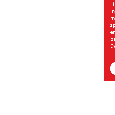
Li
i
m
s
e
p
D