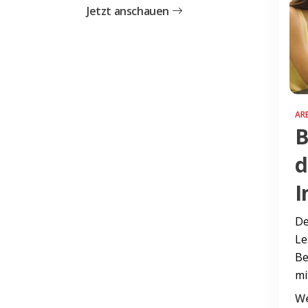
Jetzt anschauen
AR
B
d
I
De
Le
Be
mi
We