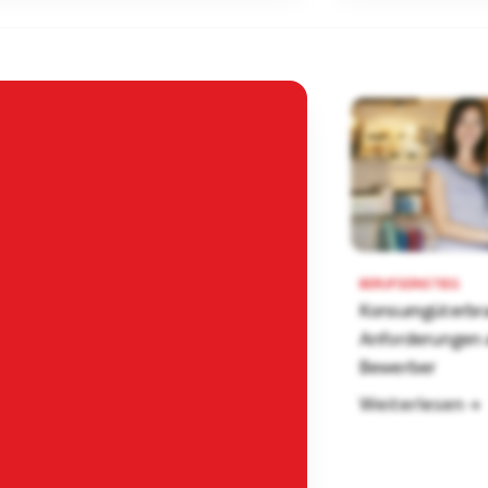
BERUFSEINSTIEG
Konsumgüterbra
Anforderungen 
Bewerber
Weiterlesen