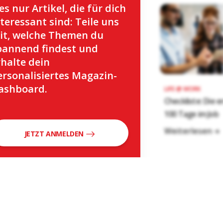
es nur Artikel, die für dich
nteressant sind: Teile uns
it, welche Themen du
pannend findest und
rhalte dein
ersonalisiertes Magazin-
ashboard.
LIFE @ WORK
Checkliste: Die 
100 Tage im Job
Weiterlesen
JETZT ANMELDEN