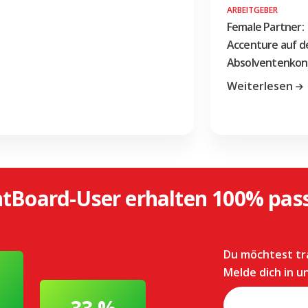
ARBEITGEBER
Female Partner:
Accenture auf 
Absolventenkon
Weiterlesen
tBoard-User erhalten 100% pas
Du möchtest tr
Melde dich in 