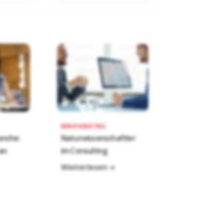
BERUFSEINSTIEG
nche:
Naturwissenschaftler
an
im Consulting
Weiterlesen