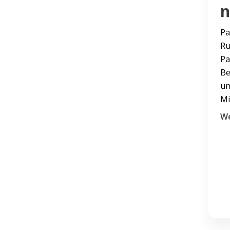
n
Pa
Ru
Pa
Be
un
Mi
We