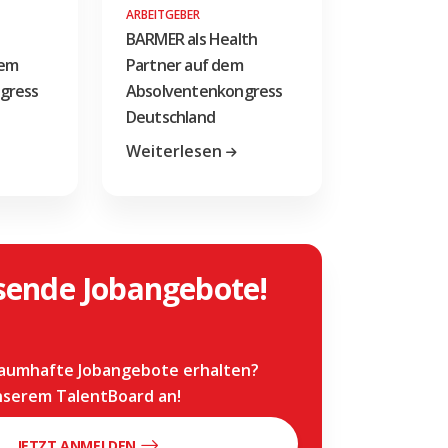
ARBEITGEBER
BARMER als Health
dem
Partner auf dem
gress
Absolventenkongress
Deutschland
Weiterlesen
sende Jobangebote!
aumhafte Jobangebote erhalten?
unserem TalentBoard an!
JETZT ANMELDEN