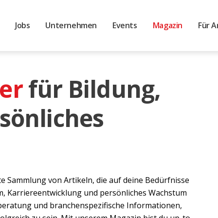
Jobs
Unternehmen
Events
Magazin
Für A
er
für Bildung,
sönliches
e Sammlung von Artikeln, die auf deine Bedürfnisse
um, Karriereentwicklung und persönliches Wachstum
reberatung und branchenspezifische Informationen,
lgreich zu sein. Mit unserem Magazin bist du up-to-