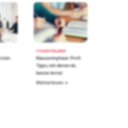
STUDENTENLEBEN
ersten
Klausurenphase: Profi-
Tipps, mit denen du
besser lernst
Weiterlesen