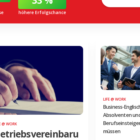
33 %
se
höhere Erfolgschance
LIFE @ WORK
Business-Englisc
Absolventen un
Berufseinsteige
FE @ WORK
etriebsvereinbaru
müssen