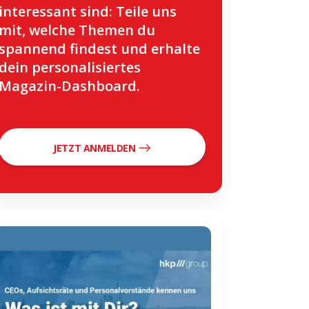
interessant sind: Teile uns
mit, welche Themen du
spannend findest und erhalte
dein personalisiertes
Magazin-Dashboard.
JETZT ANMELDEN