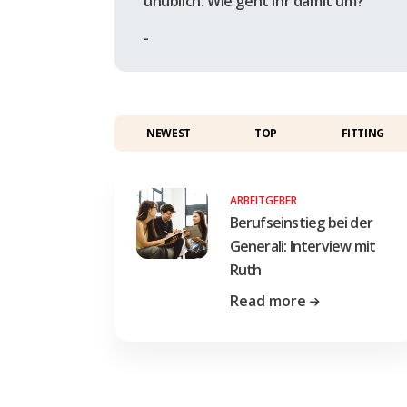
unüblich. Wie geht Ihr damit um?
-
NEWEST
TOP
FITTING
ARBEITGEBER
Berufseinstieg bei der
Generali: Interview mit
Ruth
Read more