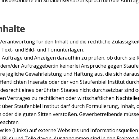
 insbesondere ein Schadensersatzanspruch der/die Auftragg
nhalte
e Verantwortung für den Inhalt und die rechtliche Zulässigke
 Text- und Bild- und Tonunterlagen.
htet, Aufträge und Anzeigen daraufhin zu prüfen, ob durch sie
 dem/der Auftraggeber:in keinerlei Ansprüche gegen Staufenb
dere jegliche Gewährleistung und Haftung aus, die sich darau
röffentlichten Inserate oder der von Staufenbiel Institut d
srecht eines berührten Staates nicht durchsetzbar sind od
n Vertrages zu rechtlichen oder wirtschaftlichen Nachteile
itt über Staufenbiel Institut darf durch Formulierung, Inhal
en oder die guten Sitten verstoßen. Gewerbetreibende müss
eachten.
erweise (Links) auf externe Websites und Informationsquellen 
(URLs) und Teile davon. Ausgenommen sind in den Freitext d