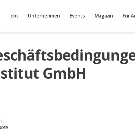
Jobs
Unternehmen
Events
Magazin
Für A
eschäftsbedingunge
nstitut GmbH
t
bote