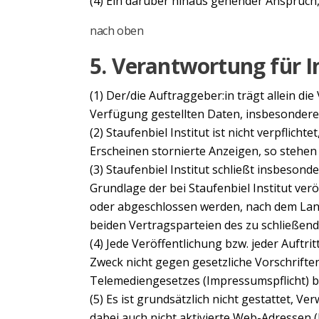
(4) Ein darüber hinaus gehender Anspruch,
nach oben
5. Verantwortung für I
(1) Der/die Auftraggeber:in trägt allein di
Verfügung gestellten Daten, insbesondere
(2) Staufenbiel Institut ist nicht verpflic
Erscheinen stornierte Anzeigen, so stehen
(3) Staufenbiel Institut schließt insbeson
Grundlage der bei Staufenbiel Institut ve
oder abgeschlossen werden, nach dem Lande
beiden Vertragsparteien des zu schließende
(4) Jede Veröffentlichung bzw. jeder Auftr
Zweck nicht gegen gesetzliche Vorschrift
Telemediengesetzes (Impressumspflicht) b
(5) Es ist grundsätzlich nicht gestattet, V
dabei auch nicht aktivierte Web-Adressen 