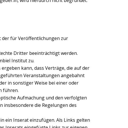
eber:in, wird hierdurch nicht begründet.
it der für Veröffentlichungen zur
 Rechte Dritter beeinträchtigt werden.
iel Institut zu.
s ergeben kann, dass Verträge, die auf der
urchgeführten Veranstaltungen angebahnt
er in sonstiger Weise bei einer oder
n führen.
t, optische Aufmachung und den verfolgten
en insbesondere die Regelungen des
in ein Inserat einzufügen. Als Links gelten
es Inserats eingefügte Links zur eigenen