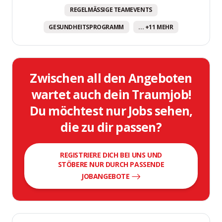
REGELMÄSSIGE TEAMEVENTS
GESUNDHEITSPROGRAMM
... +11 MEHR
Zwischen all den Angeboten
wartet auch dein Traumjob!
Du möchtest nur Jobs sehen,
die zu dir passen?
REGISTRIERE DICH BEI UNS UND
STÖBERE NUR DURCH PASSENDE
JOBANGEBOTE