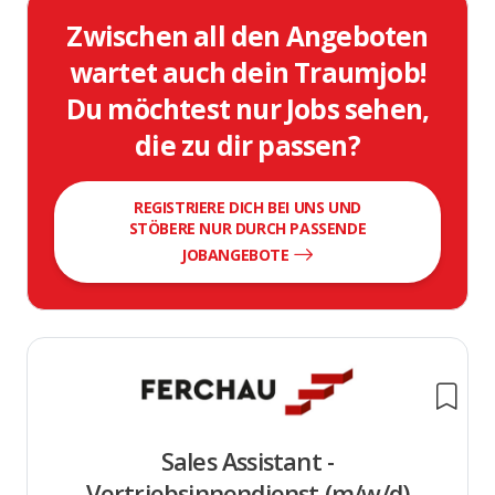
Zwischen all den Angeboten
wartet auch dein Traumjob!
Du möchtest nur Jobs sehen,
die zu dir passen?
REGISTRIERE DICH BEI UNS UND
STÖBERE NUR DURCH PASSENDE
JOBANGEBOTE
Sales Assistant -
Vertriebsinnendienst (m/w/d)