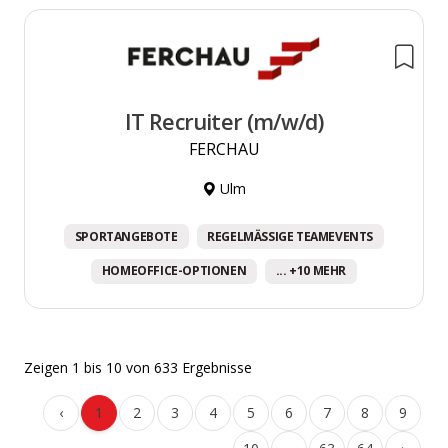
IT Recruiter (m/w/d)
FERCHAU
Ulm
SPORTANGEBOTE
REGELMÄSSIGE TEAMEVENTS
HOMEOFFICE-OPTIONEN
... +10 MEHR
Zeigen
1
bis
10
von
633
Ergebnisse
‹
1
2
3
4
5
6
7
8
9