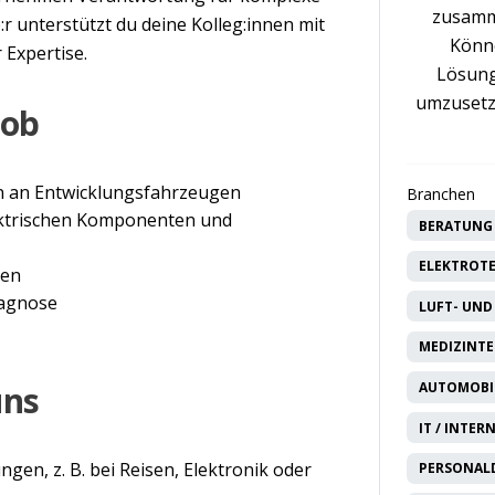
zusamm
r unterstützt du deine Kolleg:innen mit
Könne
Expertise.
Lösung
umzusetz
Job
 an Entwicklungsfahrzeugen
Branchen
ektrischen Komponenten und
BERATUNG 
ELEKTROTE
ten
iagnose
LUFT- UND
MEDIZINTE
uns
AUTOMOBIL
IT / INTER
gen, z. B. bei Reisen, Elektronik oder
PERSONAL