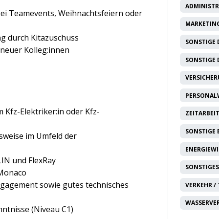
ADMINISTR
ei Teamevents, Weihnachtsfeiern oder
MARKETING
g durch Kitazuschuss
SONSTIGE 
euer Kolleg:innen
SONSTIGE 
VERSICHE
PERSONAL
Kfz-Elektriker:in oder Kfz-
ZEITARBEI
SONSTIGE
sweise im Umfeld der
ENERGIEW
LIN und FlexRay
SONSTIGES
 Monaco
Engagement sowie gutes technisches
VERKEHR /
WASSERVE
nntnisse (Niveau C1)