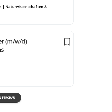
k | Naturwissenschaften &
er (m/w/d)
ms
N FERCHAU