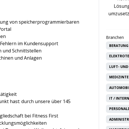
Lösung
umzusetz
erung von speicherprogrammierbaren
ortal
nen
Branchen
 Fehlern im Kundensupport
BERATUNG 
und Schnittstellen
ELEKTROTE
chinen und Anlagen
LUFT- UND
MEDIZINTE
AUTOMOBIL
tigkeit
IT / INTER
unkt hast: durch unsere über 145
PERSONAL
liedschaft bei Fitness First
ADMINISTR
icklungsmöglichkeiten