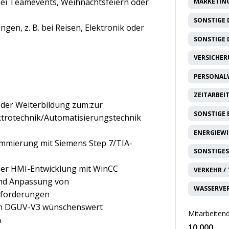
ei Teamevents, Weihnachtsfeiern oder
MARKETING
SONSTIGE 
gen, z. B. bei Reisen, Elektronik oder
SONSTIGE 
VERSICHE
PERSONAL
ZEITARBEI
der Weiterbildung zum:zur
SONSTIGE
ektrotechnik/Automatisierungstechnik
ENERGIEW
ammierung mit Siemens Step 7/TIA-
SONSTIGES
der HMI-Entwicklung mit WinCC
VERKEHR /
und Anpassung von
WASSERVE
nforderungen
nach DGUV-V3 wünschenswert
Mitarbeitend
%
10.000