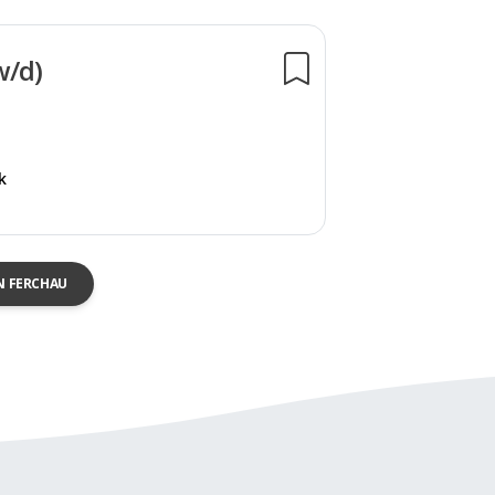
w/d)
k
N FERCHAU