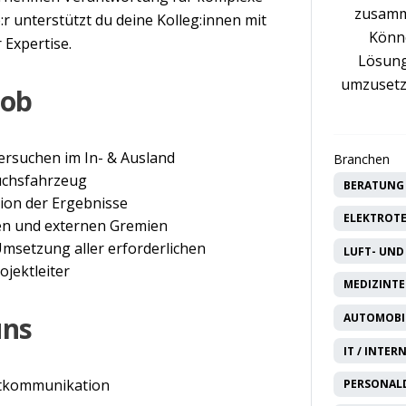
zusamm
r unterstützt du deine Kolleg:innen mit
Könne
Expertise.
Lösung
umzusetz
Job
rsuchen im In- & Ausland
Branchen
uchsfahrzeug
BERATUNG 
ion der Ergebnisse
ELEKTROTE
nen und externen Gremien
msetzung aller erforderlichen
LUFT- UND
jektleiter
MEDIZINTE
uns
AUTOMOBIL
IT / INTER
ektkommunikation
PERSONAL