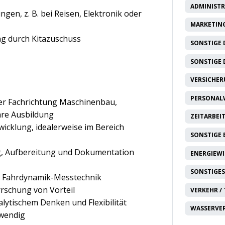
ADMINISTR
gen, z. B. bei Reisen, Elektronik oder
MARKETING
g durch Kitazuschuss
SONSTIGE 
SONSTIGE 
VERSICHE
PERSONAL
er Fachrichtung Maschinenbau,
are Ausbildung
ZEITARBEI
icklung, idealerweise im Bereich
SONSTIGE
ng, Aufbereitung und Dokumentation
ENERGIEW
SONSTIGES
on Fahrdynamik-Messtechnik
rschung von Vorteil
VERKEHR /
lytischem Denken und Flexibilität
WASSERVE
twendig