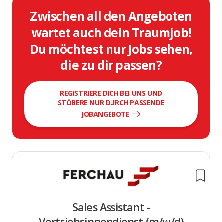
Zwischen all den Angeboten
wartet auch dein Traumjob!
Du möchtest nur Jobs sehen,
die zu dir passen?
REGISTRIERE DICH BEI UNS UND
STÖBERE NUR DURCH PASSENDE
JOBANGEBOTE
Sales Assistant -
Vertriebsinnendienst (m/w/d)