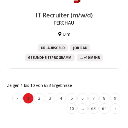
IT Recruiter (m/w/d)
FERCHAU
Ulm
URLAUBSGELD
JOB-RAD
GESUNDHEITSPROGRAMM
... +10 MEHR
Zeigen
1
bis
10
von
633
Ergebnisse
‹
1
2
3
4
5
6
7
8
9
10
...
63
64
›