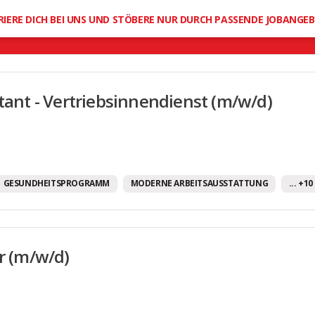
Mobilitätsbudget
RIERE DICH BEI UNS UND STÖBERE NUR DURCH PASSENDE JOBANGE
Moderne Arbeitsausstattung
Offene Feedbackkultur
Office Dogs erlaubt
stant - Vertriebsinnendienst (m/w/d)
Provision
Regelmäßige Teamevents
Sehr gute Fort- und Weiterbildungsmöglichkeit
Sportangebote
GESUNDHEITSPROGRAMM
MODERNE ARBEITSAUSSTATTUNG
... +1
Tank-/Gutscheinkarten
Unbefristete Arbeitsverträge
er (m/w/d)
Urlaubsgeld
Vereinbarkeit von Familie und Beruf
Weihnachtsgeld