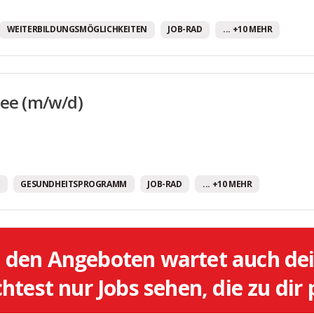
Fully Remote Jobs
WEITERBILDUNGSMÖGLICHKEITEN
JOB-RAD
... +10 MEHR
Gesundheitsprogramm
Gratis Getränke
Gute Verkehrsanbindung
nee (m/w/d)
Homeoffice-Optionen
Job-Rad
JobTicket
GESUNDHEITSPROGRAMM
JOB-RAD
... +10 MEHR
Mentoring-Programm
Mitarbeiter:innen Parkplätze
Mitarbeiterdarlehen
l den Angeboten wartet auch de
Mitarbeiterrabatte/-zuschüsse
test nur Jobs sehen, die zu dir
Mobiles Arbeiten