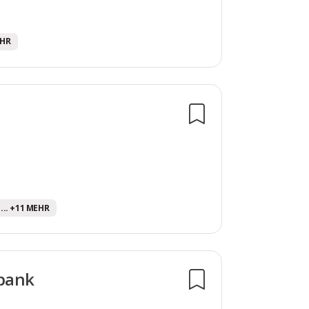
EHR
... +11 MEHR
sbank