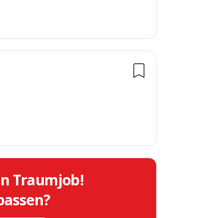
in Traumjob!
 passen?