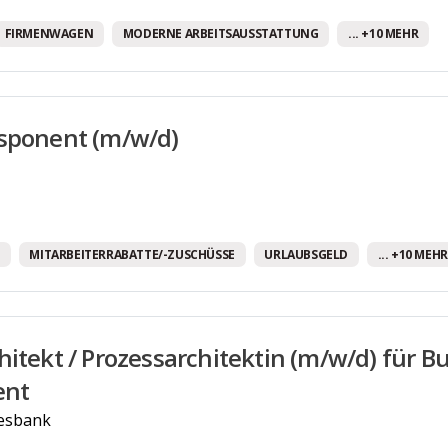
Weiterbildungsmöglichkeiten
FIRMENWAGEN
MODERNE ARBEITSAUSSTATTUNG
... +10 MEHR
Бесплатные напитки!
Программа здравоохранения.
sponent (m/w/d)
MITARBEITERRABATTE/-ZUSCHÜSSE
URLAUBSGELD
... +10 MEHR
hitekt / Prozessarchitektin (m/w/d) für B
nt
esbank