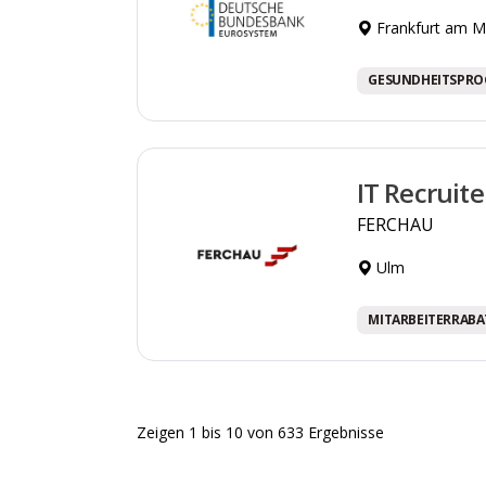
Frankfurt am M
GESUNDHEITSPR
IT Recruit
FERCHAU
Ulm
MITARBEITERRABA
Zeigen
1
bis
10
von
633
Ergebnisse