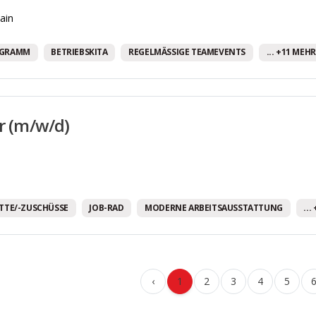
ain
OGRAMM
BETRIEBSKITA
REGELMÄSSIGE TEAMEVENTS
... +11 MEHR
er (m/w/d)
TTE/-ZUSCHÜSSE
JOB-RAD
MODERNE ARBEITSAUSSTATTUNG
..
‹
1
2
3
4
5