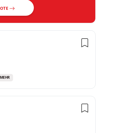
BOTE
en
0 MEHR