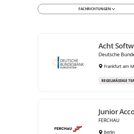
FACHRICHTUNGEN
Gesellschafts- & Sozialwissenschaften
Gesundheit & Medizin
Informatik
Acht Softw
Ingenieurwesen & Technik
Deutsche Bund
Medien, Kommunikation & Marketing
Frankfurt am M
Naturwissenschaften & Mathematik
Recht, Steuern & Verwaltung
REGELMÄSSIGE TE
Sonstige
Wirtschaft & Management
Junior Acc
FERCHAU
Berlin