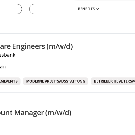
BENEFITS
13tes Monatsgehalt
4-Tage-Woche/ Verkürzte Arbeitswoche
Arbeitszeitmodelle
are Engineers (m/w/d)
Betriebliche Altersvorsorge
esbank
Betriebskantine/-restaurant
ain
Betriebskita
Bikesharing
AMEVENTS
MODERNE ARBEITSAUSSTATTUNG
BETRIEBLICHE ALTERS
Corporate Social Responsibility Programme
Diensthandy
ount Manager (m/w/d)
Entwicklungsmöglichkeiten
Firmenwagen
Flexible Arbeitszeiten/ Vertrauensarbeitszeit