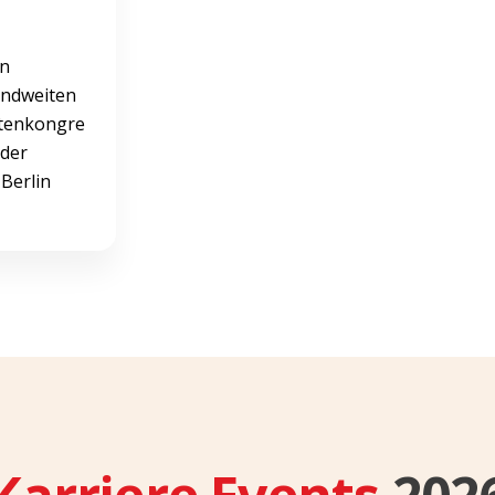
en
andweiten
tenkongre
 der
Berlin