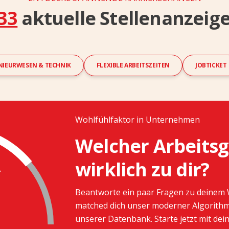
33
aktuelle Stellenanzeig
NIEURWESEN & TECHNIK
FLEXIBLE ARBEITSZEITEN
JOBTICKET
Wohlfühlfaktor in Unternehmen
Welcher Arbeitsg
wirklich zu dir?
-
Beantworte ein paar Fragen zu deinem 
matched dich unser moderner Algorit
unserer Datenbank. Starte jetzt mit d