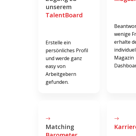
unserem
TalentBoard
Beantwor
wenige F
erhalte d
Erstelle ein
individuel
persönliches Profil
Magazin
und werde ganz
Dashboar
easy von
Arbeitgebern
gefunden.
Matching
Karrier
Barometer