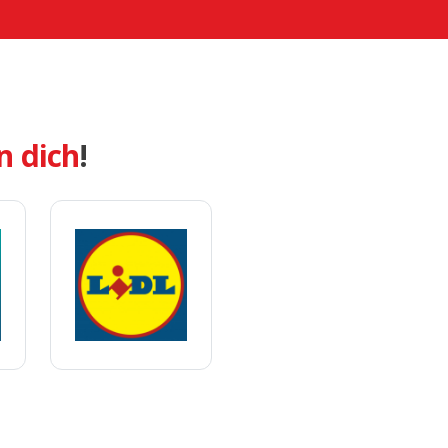
n dich
!