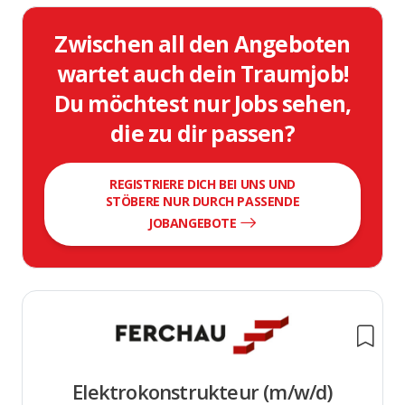
Zwischen all den Angeboten
wartet auch dein Traumjob!
Du möchtest nur Jobs sehen,
die zu dir passen?
REGISTRIERE DICH BEI UNS UND
STÖBERE NUR DURCH PASSENDE
JOBANGEBOTE
Elektrokonstrukteur (m/w/d)