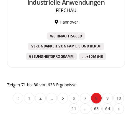
industrielle Anwendungen
FERCHAU
Hannover
WEIHNACHTSGELD
VEREINBARKEIT VON FAMILIE UND BERUF
GESUNDHEITSPROGRAMM
... +10 MEHR
Zeigen
71
bis
80
von
633
Ergebnisse
‹
1
2
...
5
6
7
8
9
10
11
...
63
64
›