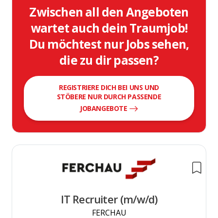
Zwischen all den Angeboten
wartet auch dein Traumjob!
Du möchtest nur Jobs sehen,
die zu dir passen?
REGISTRIERE DICH BEI UNS UND
STÖBERE NUR DURCH PASSENDE
JOBANGEBOTE
IT Recruiter (m/w/d)
FERCHAU