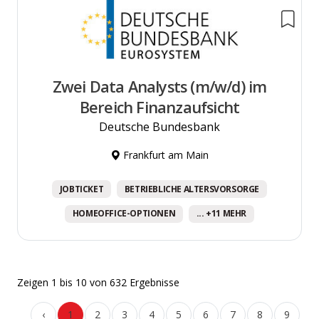
Zwei Data Analysts (m/w/d) im
Bereich Finanzaufsicht
Deutsche Bundesbank
Frankfurt am Main
JOBTICKET
BETRIEBLICHE ALTERSVORSORGE
HOMEOFFICE-OPTIONEN
... +11 MEHR
Zeigen
1
bis
10
von
632
Ergebnisse
‹
1
2
3
4
5
6
7
8
9