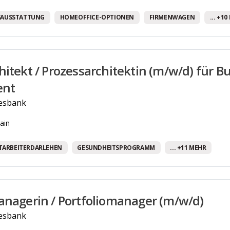
Weiterbildungsmöglichkeiten
SAUSSTATTUNG
HOMEOFFICE-OPTIONEN
FIRMENWAGEN
... +1
Бесплатные напитки!
Программа здравоохранения.
hitekt / Prozessarchitektin (m/w/d) für B
nt
esbank
ain
TARBEITERDARLEHEN
GESUNDHEITSPROGRAMM
... +11 MEHR
anagerin / Portfoliomanager (m/w/d)
esbank