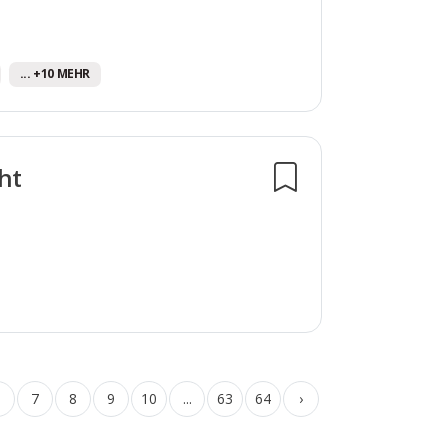
... +10 MEHR
ht
6
7
8
9
10
...
63
64
›