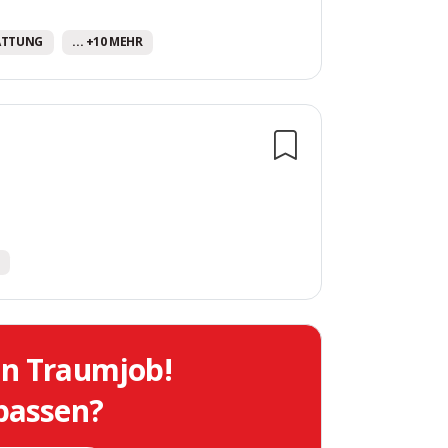
ATTUNG
... +10 MEHR
in Traumjob!
 passen?