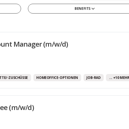
BENEFITS
13tes Monatsgehalt
4-Tage-Woche/ Verkürzte Arbeitswoche
Arbeitszeitmodelle
ount Manager (m/w/d)
Betriebliche Altersvorsorge
Betriebskantine/-restaurant
Betriebskita
Bikesharing
TTE/-ZUSCHÜSSE
HOMEOFFICE-OPTIONEN
JOB-RAD
... +10 MEH
Corporate Social Responsibility Programme
Diensthandy
nee (m/w/d)
Entwicklungsmöglichkeiten
Firmenwagen
Flexible Arbeitszeiten/ Vertrauensarbeitszeit