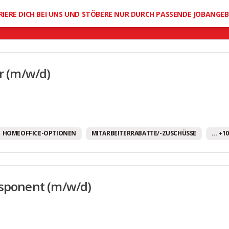
Mobilitätsbudget
RIERE DICH BEI UNS UND STÖBERE NUR DURCH PASSENDE JOBANGE
Moderne Arbeitsausstattung
Offene Feedbackkultur
Office Dogs erlaubt
er (m/w/d)
Provision
Regelmäßige Teamevents
Sehr gute Fort- und Weiterbildungsmöglichkeit
Sportangebote
HOMEOFFICE-OPTIONEN
MITARBEITERRABATTE/-ZUSCHÜSSE
... +
Tank-/Gutscheinkarten
Unbefristete Arbeitsverträge
sponent (m/w/d)
Urlaubsgeld
Vereinbarkeit von Familie und Beruf
Weihnachtsgeld