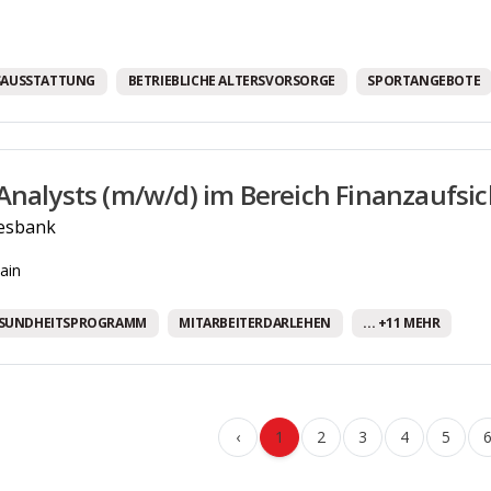
SAUSSTATTUNG
BETRIEBLICHE ALTERSVORSORGE
SPORTANGEBOTE
Analysts (m/w/d) im Bereich Finanzaufsic
esbank
ain
SUNDHEITSPROGRAMM
MITARBEITERDARLEHEN
... +11 MEHR
‹
1
2
3
4
5