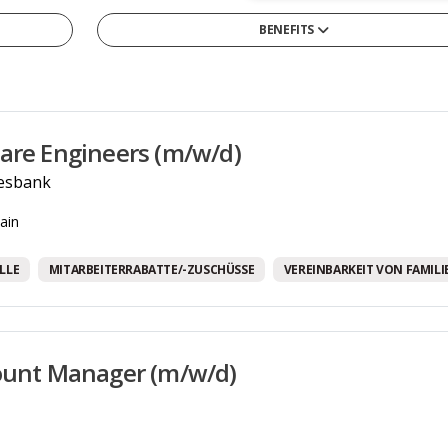
BENEFITS
13tes Monatsgehalt
4-Tage-Woche/ Verkürzte Arbeitswoche
Arbeitszeitmodelle
are Engineers (m/w/d)
Betriebliche Altersvorsorge
esbank
Betriebskantine/-restaurant
ain
Betriebskita
Bikesharing
LLE
MITARBEITERRABATTE/-ZUSCHÜSSE
VEREINBARKEIT VON FAMILI
Corporate Social Responsibility Programme
Diensthandy
ount Manager (m/w/d)
Entwicklungsmöglichkeiten
Firmenwagen
Flexible Arbeitszeiten/ Vertrauensarbeitszeit