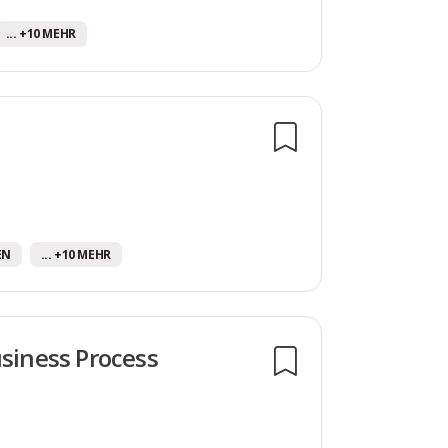
... +10 MEHR
EN
... +10 MEHR
usiness Process