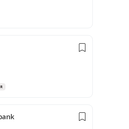
HR
sbank