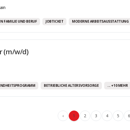
ain
N FAMILIE UND BERUF
JOBTICKET
MODERNE ARBEITSAUSSTATTUNG
er (m/w/d)
UNDHEITSPROGRAMM
BETRIEBLICHE ALTERSVORSORGE
... +10 MEHR
‹
1
2
3
4
5