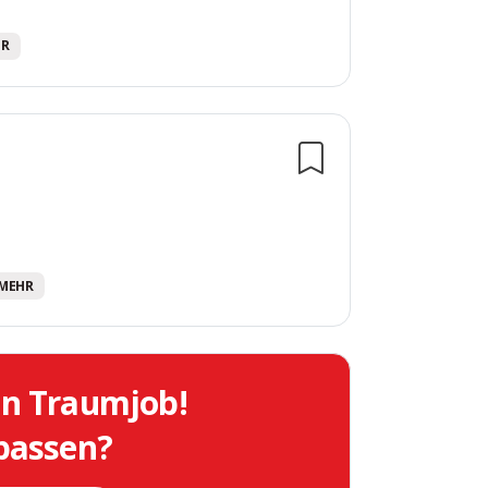
HR
0 MEHR
in Traumjob!
 passen?