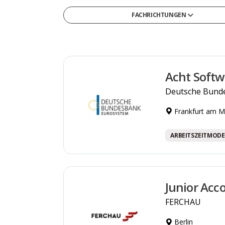
FACHRICHTUNGEN
Gesellschafts- & Sozialwissenschaften
Gesundheit & Medizin
Informatik
Acht Softw
Ingenieurwesen & Technik
Deutsche Bund
Medien, Kommunikation & Marketing
Frankfurt am M
Naturwissenschaften & Mathematik
Recht, Steuern & Verwaltung
ARBEITSZEITMODE
Sonstige
Wirtschaft & Management
Junior Acc
FERCHAU
Berlin