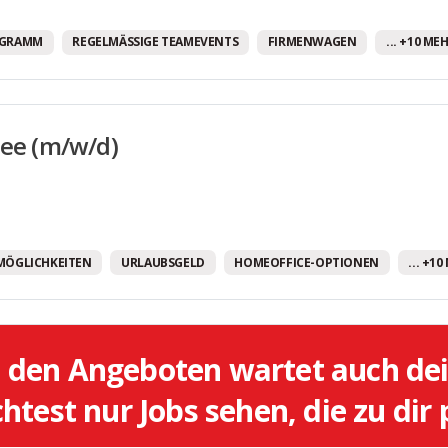
Fully Remote Jobs
OGRAMM
REGELMÄSSIGE TEAMEVENTS
FIRMENWAGEN
... +10 ME
Gesundheitsprogramm
Gratis Getränke
Gute Verkehrsanbindung
nee (m/w/d)
Homeoffice-Optionen
Job-Rad
JobTicket
MÖGLICHKEITEN
URLAUBSGELD
HOMEOFFICE-OPTIONEN
... +1
Mentoring-Programm
Mitarbeiter:innen Parkplätze
Mitarbeiterdarlehen
l den Angeboten wartet auch de
Mitarbeiterrabatte/-zuschüsse
test nur Jobs sehen, die zu dir
Mobiles Arbeiten