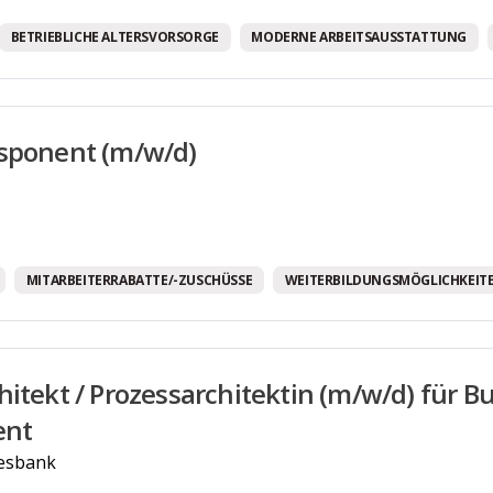
Weiterbildungsmöglichkeiten
BETRIEBLICHE ALTERSVORSORGE
MODERNE ARBEITSAUSSTATTUNG
Бесплатные напитки!
Программа здравоохранения.
sponent (m/w/d)
MITARBEITERRABATTE/-ZUSCHÜSSE
WEITERBILDUNGSMÖGLICHKEIT
hitekt / Prozessarchitektin (m/w/d) für B
nt
esbank