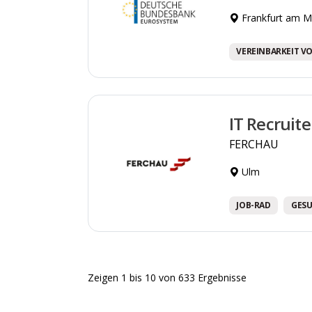
Frankfurt am M
VEREINBARKEIT VO
IT Recruit
FERCHAU
Ulm
JOB-RAD
GES
Zeigen
1
bis
10
von
633
Ergebnisse