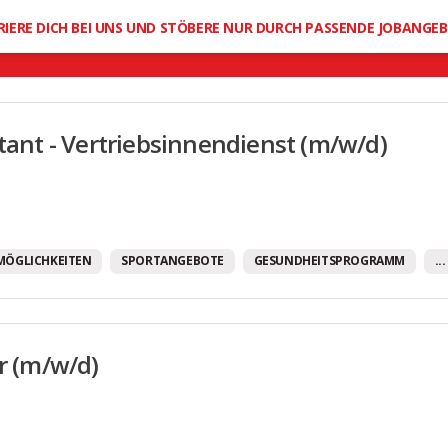
Mobilitätsbudget
RIERE DICH BEI UNS UND STÖBERE NUR DURCH PASSENDE JOBANGE
Moderne Arbeitsausstattung
Offene Feedbackkultur
Office Dogs erlaubt
stant - Vertriebsinnendienst (m/w/d)
Provision
Regelmäßige Teamevents
Sehr gute Fort- und Weiterbildungsmöglichkeit
Sportangebote
MÖGLICHKEITEN
SPORTANGEBOTE
GESUNDHEITSPROGRAMM
..
Tank-/Gutscheinkarten
Unbefristete Arbeitsverträge
er (m/w/d)
Urlaubsgeld
Vereinbarkeit von Familie und Beruf
Weihnachtsgeld