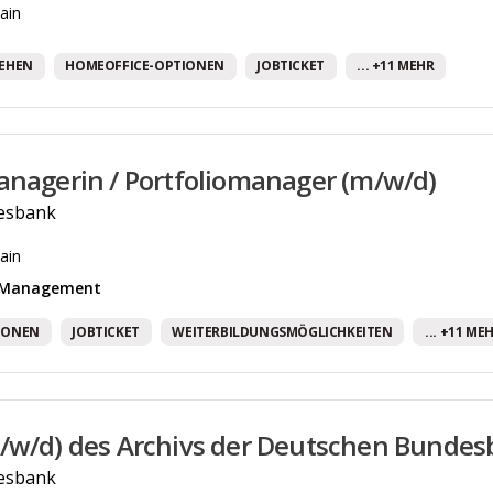
ain
LEHEN
HOMEOFFICE-OPTIONEN
JOBTICKET
... +11 MEHR
anagerin / Portfoliomanager (m/w/d)
esbank
ain
& Management
IONEN
JOBTICKET
WEITERBILDUNGSMÖGLICHKEITEN
... +11 ME
/w/d) des Archivs der Deutschen Bunde
esbank