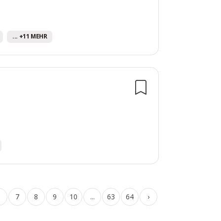
... +11 MEHR
6
7
8
9
10
...
63
64
›