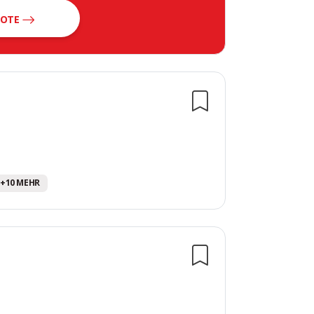
BOTE
en
. +10 MEHR