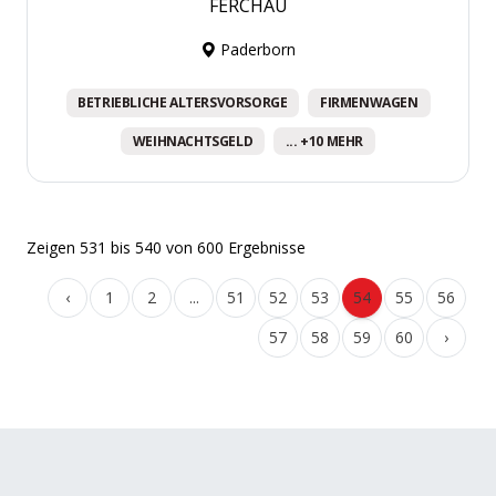
FERCHAU
Paderborn
BETRIEBLICHE ALTERSVORSORGE
FIRMENWAGEN
WEIHNACHTSGELD
... +10 MEHR
Zeigen
531
bis
540
von
600
Ergebnisse
‹
1
2
...
51
52
53
54
55
56
57
58
59
60
›