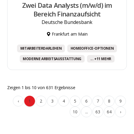
Zwei Data Analysts (m/w/d) im
Bereich Finanzaufsicht
Deutsche Bundesbank
Frankfurt am Main
MITARBEITERDARLEHEN
HOMEOFFICE-OPTIONEN
MODERNE ARBEITSAUSSTATTUNG
... +11 MEHR
Zeigen
1
bis
10
von
631
Ergebnisse
‹
1
2
3
4
5
6
7
8
9
10
...
63
64
›