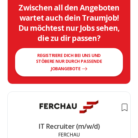
Zwischen all den Angeboten
wartet auch dein Traumjob!
Du möchtest nur Jobs sehen,
die zu dir passen?
REGISTRIERE DICH BEI UNS UND
STÖBERE NUR DURCH PASSENDE
JOBANGEBOTE
IT Recruiter (m/w/d)
FERCHAU