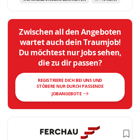
Zwischen all den Angeboten
wartet auch dein Traumjob!
Du möchtest nur Jobs sehen,
die zu dir passen?
REGISTRIERE DICH BEI UNS UND
STÖBERE NUR DURCH PASSENDE
JOBANGEBOTE