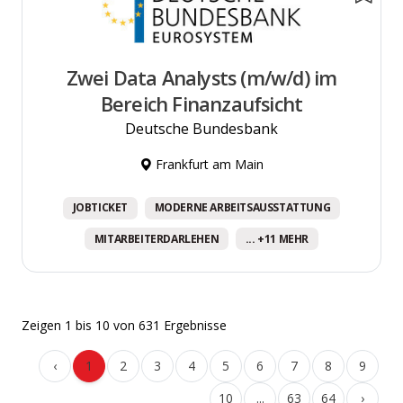
Zwei Data Analysts (m/w/d) im
Bereich Finanzaufsicht
Deutsche Bundesbank
Frankfurt am Main
JOBTICKET
MODERNE ARBEITSAUSSTATTUNG
MITARBEITERDARLEHEN
... +11 MEHR
Zeigen
1
bis
10
von
631
Ergebnisse
‹
1
2
3
4
5
6
7
8
9
10
...
63
64
›