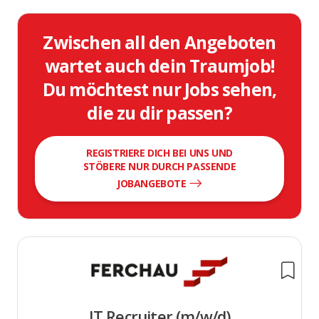
Zwischen all den Angeboten
wartet auch dein Traumjob!
Du möchtest nur Jobs sehen,
die zu dir passen?
REGISTRIERE DICH BEI UNS UND
STÖBERE NUR DURCH PASSENDE
JOBANGEBOTE
IT Recruiter (m/w/d)