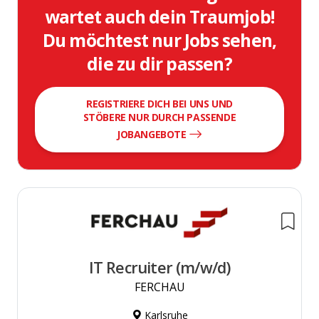
wartet auch dein Traumjob!
Du möchtest nur Jobs sehen,
die zu dir passen?
REGISTRIERE DICH BEI UNS UND
STÖBERE NUR DURCH PASSENDE
JOBANGEBOTE
IT Recruiter (m/w/d)
FERCHAU
Karlsruhe