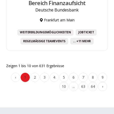
Bereich Finanzaufsicht
Deutsche Bundesbank
Frankfurt am Main
WEITERBILDUNGSMÖGLICHKEITEN
JOBTICKET
REGELMÄSSIGE TEAMEVENTS
... +11 MEHR
Zeigen
1
bis
10
von
631
Ergebnisse
‹
1
2
3
4
5
6
7
8
9
10
...
63
64
›