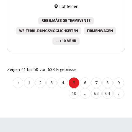
Lohfelden
REGELMÄSSIGE TEAMEVENTS
WEITERBILDUNGSMÖGLICHKEITEN
FIRMENWAGEN
... +10 MEHR
Zeigen
41
bis
50
von
633
Ergebnisse
‹
1
2
3
4
5
6
7
8
9
10
...
63
64
›