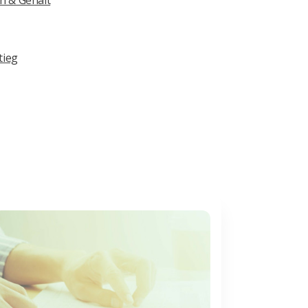
tieg
Next