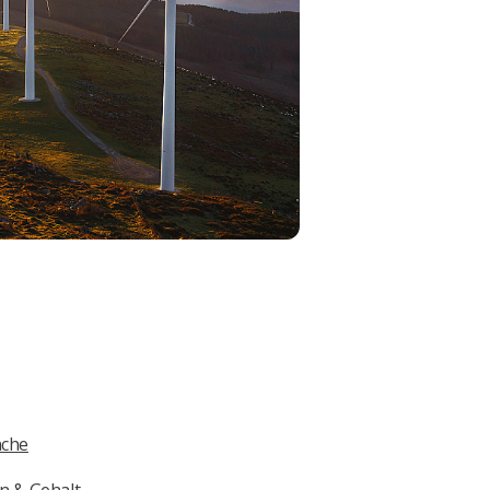
nche
n & Gehalt