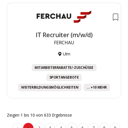
IT Recruiter (m/w/d)
FERCHAU
Ulm
MITARBEITERRABATTE/-ZUSCHÜSSE
SPORTANGEBOTE
WEITERBILDUNGSMÖGLICHKEITEN
... +10 MEHR
Zeigen
1
bis
10
von
633
Ergebnisse
‹
1
2
3
4
5
6
7
8
9