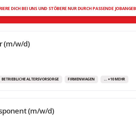
Mobilitätsbudget
RIERE DICH BEI UNS UND STÖBERE NUR DURCH PASSENDE JOBANGE
Moderne Arbeitsausstattung
Offene Feedbackkultur
Office Dogs erlaubt
er (m/w/d)
Provision
Regelmäßige Teamevents
Sehr gute Fort- und Weiterbildungsmöglichkeit
Sportangebote
BETRIEBLICHE ALTERSVORSORGE
FIRMENWAGEN
... +10 MEHR
Tank-/Gutscheinkarten
Unbefristete Arbeitsverträge
sponent (m/w/d)
Urlaubsgeld
Vereinbarkeit von Familie und Beruf
Weihnachtsgeld