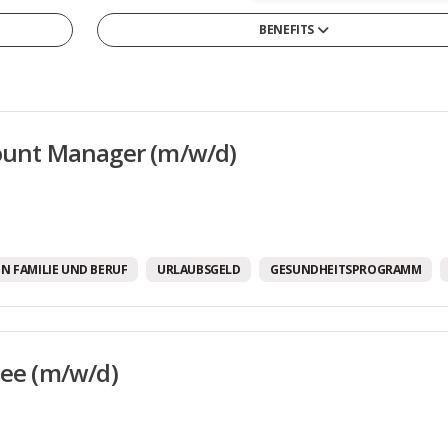
BENEFITS
13tes Monatsgehalt
4-Tage-Woche/ Verkürzte Arbeitswoche
Arbeitszeitmodelle
ount Manager (m/w/d)
Betriebliche Altersvorsorge
Betriebskantine/-restaurant
Betriebskita
Bikesharing
N FAMILIE UND BERUF
URLAUBSGELD
GESUNDHEITSPROGRAMM
Corporate Social Responsibility Programme
Diensthandy
nee (m/w/d)
Entwicklungsmöglichkeiten
Firmenwagen
Flexible Arbeitszeiten/ Vertrauensarbeitszeit