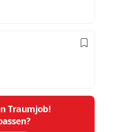
in Traumjob!
 passen?