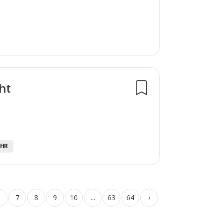
ht
EHR
6
7
8
9
10
...
63
64
›