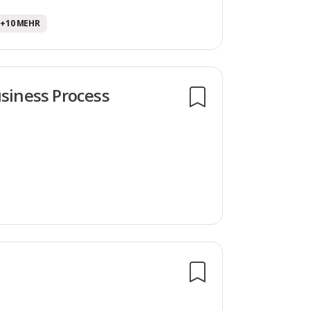
. +10 MEHR
usiness Process