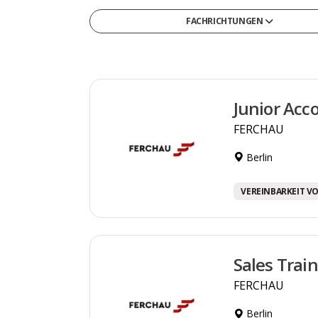
FACHRICHTUNGEN
Gesellschafts- & Sozialwissenschaften
Gesundheit & Medizin
Informatik
Junior Acc
Ingenieurwesen & Technik
FERCHAU
Medien, Kommunikation & Marketing
Berlin
Naturwissenschaften & Mathematik
Recht, Steuern & Verwaltung
VEREINBARKEIT VO
Sonstige
Wirtschaft & Management
Sales Trai
FERCHAU
Berlin