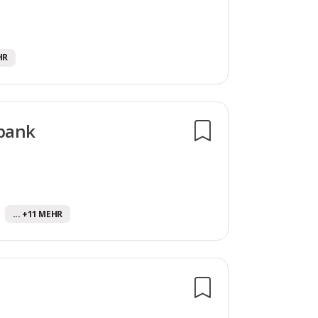
HR
sbank
... +11 MEHR