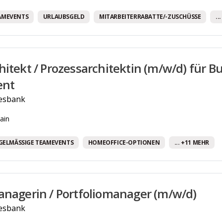
Weiterbildungsmöglichkeiten
AMEVENTS
URLAUBSGELD
MITARBEITERRABATTE/-ZUSCHÜSSE
..
Бесплатные напитки!
Программа здравоохранения.
hitekt / Prozessarchitektin (m/w/d) für B
nt
esbank
ain
GELMÄSSIGE TEAMEVENTS
HOMEOFFICE-OPTIONEN
... +11 MEHR
anagerin / Portfoliomanager (m/w/d)
esbank