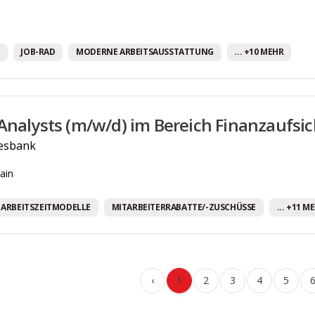
JOB-RAD
MODERNE ARBEITSAUSSTATTUNG
... +10 MEHR
Analysts (m/w/d) im Bereich Finanzaufsic
esbank
ain
ARBEITSZEITMODELLE
MITARBEITERRABATTE/-ZUSCHÜSSE
... +11 M
‹
1
2
3
4
5